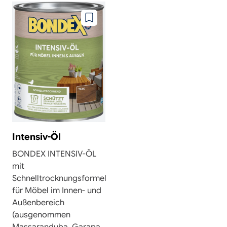
Zu
wunschzettel
hinzufügen
Intensiv-Öl
BONDEX INTENSIV-ÖL
mit
Schnelltrocknungsformel
für Möbel im Innen- und
Außenbereich
(ausgenommen
Massaranduba, Garapa