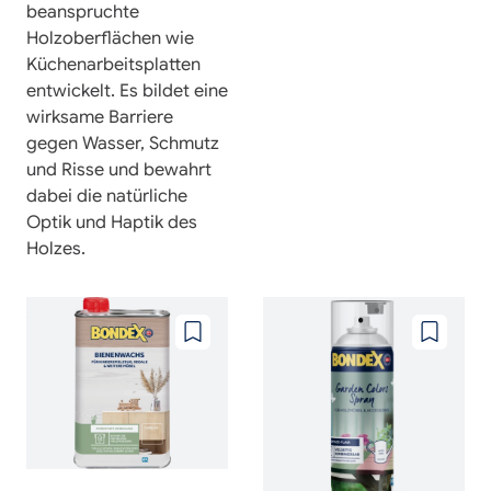
beanspruchte
Holzoberflächen wie
Küchenarbeitsplatten
entwickelt. Es bildet eine
wirksame Barriere
gegen Wasser, Schmutz
und Risse und bewahrt
dabei die natürliche
Optik und Haptik des
Holzes.
Zu
Zu
wunschzettel
wunschze
hinzufügen
hinzufüg