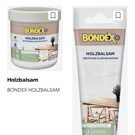
Zu
Zu
wunschzettel
wunschze
hinzufügen
hinzufüg
Holzbalsam
BONDEX HOLZBALSAM