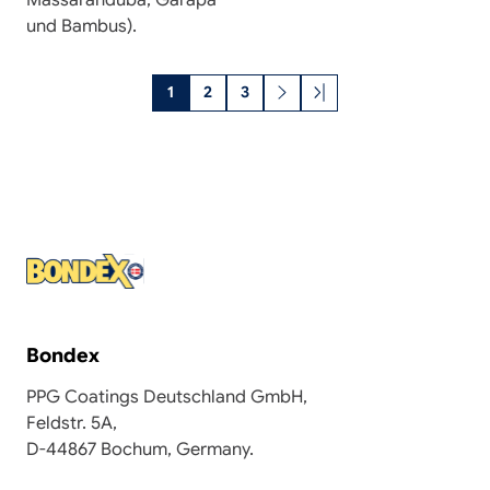
und Bambus).
Nächste
Letzte
Seitennummerierung
1
2
3
Seite
Seite
Bondex
PPG Coatings Deutschland GmbH,
Feldstr. 5A,
D-44867 Bochum, Germany.