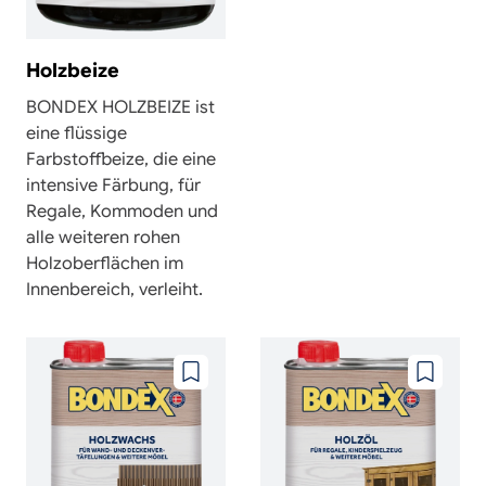
Holzbeize
BONDEX HOLZBEIZE ist
eine flüssige
Farbstoffbeize, die eine
intensive Färbung, für
Regale, Kommoden und
alle weiteren rohen
Holzoberflächen im
Innenbereich, verleiht.
Zu
Zu
wunschzettel
wunschze
hinzufügen
hinzufüg