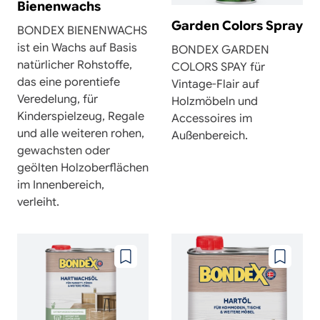
Bienenwachs
Garden Colors Spray
BONDEX BIENENWACHS
ist ein Wachs auf Basis
BONDEX GARDEN
natürlicher Rohstoffe,
COLORS SPAY für
das eine porentiefe
Vintage-Flair auf
Veredelung, für
Holzmöbeln und
Kinderspielzeug, Regale
Accessoires im
und alle weiteren rohen,
Außenbereich.
gewachsten oder
geölten Holzoberflächen
im Innenbereich,
verleiht.
Zu
Zu
wunschzettel
wunschze
hinzufügen
hinzufüg