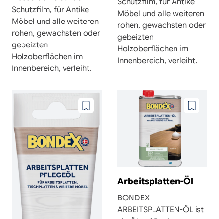
Schutzfilm, für Antike
Schutzfilm, für Antike
Möbel und alle weiteren
Möbel und alle weiteren
rohen, gewachsten oder
rohen, gewachsten oder
gebeizten
gebeizten
Holzoberflächen im
Holzoberflächen im
Innenbereich, verleiht.
Innenbereich, verleiht.
Zu
Zu
wunschzettel
wunschze
hinzufügen
hinzufüg
Arbeitsplatten-Öl
BONDEX
ARBEITSPLATTEN-ÖL ist