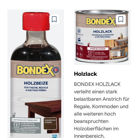
Zu
Zu
wunschzettel
wunschze
hinzufügen
hinzufüg
Holzlack
BONDEX HOLZLACK
verleiht einen stark
belastbaren Anstrich für
Regale, Kommoden und
alle weiteren hoch
beanspruchten
Holzoberflächen im
Innenbereich.