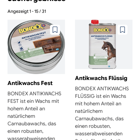
Angezeigt 1 - 15 / 31
Zu
Zu
wunschzettel
wunschze
hinzufügen
hinzufüg
Antikwachs Flüssig
Antikwachs Fest
BONDEX ANTIKWACHS
BONDEX ANTIKWACHS
FLÜSSIG ist ein Wachs
FEST ist ein Wachs mit
mit hohem Anteil an
hohem Anteil an
natürlichem
natürlichem
Carnaubawachs, das
Carnaubawachs, das
einen robusten,
einen robusten,
wasserabweisenden
wasserabweisenden