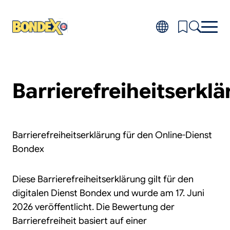
Direkt
zum
Inhalt
Produkte
Toggl
Barrierefreiheitserkl
subm
Produktfinder
for
Projekte
Produ
Toggl
subm
Fragen & Antworten
for
Über Bondex
Projek
Barrierefreiheitserklärung für den Online-Dienst
Toggl
subm
Händler
Bondex
for
Über
Bond
Diese Barrierefreiheitserklärung gilt für den
digitalen Dienst Bondex und wurde am 17. Juni
2026 veröffentlicht. Die Bewertung der
Barrierefreiheit basiert auf einer