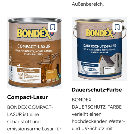
Außenbereich.
Zu
Zu
wunschzettel
wunschze
hinzufügen
hinzufüg
Dauerschutz-Farbe
Compact-Lasur
BONDEX
DAUERSCHUTZ-FARBE
BONDEX COMPACT-
verleiht einen
LASUR ist eine
hochdeckenden Wetter-
schadstoff und
und UV-Schutz mit
emissionsarme Lasur für