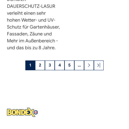
DAUERSCHUTZ-LASUR
verleiht einen sehr
hohen Wetter- und UV-
Schutz für Gartenhäuser,
Fassaden, Zäune und
Mehr im Außenbereich -
und das bis zu 8 Jahre.
Nächste
Letzte
Seitennummerierung
1
2
3
4
5
…
Seite
Seite