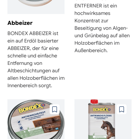
ENTFERNER ist ein
hochwirksames
Konzentrat zur
Abbeizer
Beseitigung von Algen-
BONDEX ABBEIZER ist
und Grünbelag auf allen
ein auf Erdöl basierter
Holzoberflächen im
ABBEIZER, der für eine
Außenbereich.
schnelle und einfache
Entfernung von
Altbeschichtungen auf
allen Holzoberflächen im
Innenbereich sorgt.
Zu
Zu
wunschzettel
wunschze
hinzufügen
hinzufüg