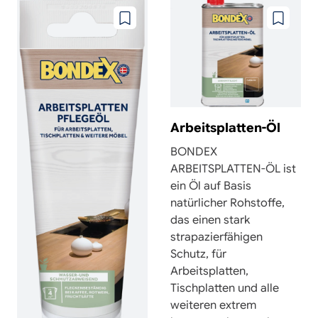
Zu
Zu
wunschzettel
wunschze
hinzufügen
hinzufüg
Arbeitsplatten-Öl
BONDEX
ARBEITSPLATTEN-ÖL ist
ein Öl auf Basis
natürlicher Rohstoffe,
das einen stark
strapazierfähigen
Schutz, für
Arbeitsplatten,
Tischplatten und alle
weiteren extrem