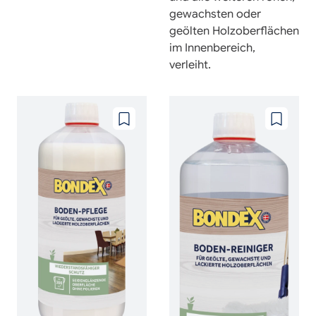
gewachsten oder
geölten Holzoberflächen
im Innenbereich,
verleiht.
Zu
Zu
wunschzettel
wunschze
hinzufügen
hinzufüg