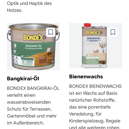
Optik und Haptik des
Holzes.
Zu
Zu
wunschzettel
wunschze
hinzufügen
hinzufüg
Bienenwachs
Bangkirai-Öl
BONDEX BIENENWACHS
BONDEX BANGKIRAI-ÖL
ist ein Wachs auf Basis
verleiht einen
natürlicher Rohstoffe,
wasserabweisenden
das eine porentiefe
Schutz für Terrassen,
Veredelung, für
Gartenmöbel und mehr
Kinderspielzeug, Regale
im Außenbereich.
und alle weiteren rohen,