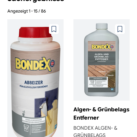
Angezeigt 1 - 15 / 86
Zu
Zu
wunschzettel
wunschze
hinzufügen
hinzufüg
Algen- & Grünbelags
Entferner
BONDEX ALGEN- &
GRÜNBELAGS