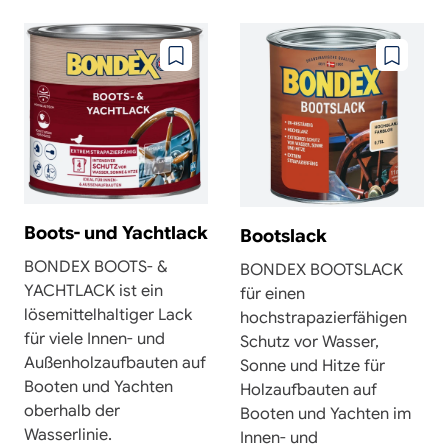
Zu
Zu
wunschzettel
wunschze
hinzufügen
hinzufüg
Boots- und Yachtlack
Bootslack
BONDEX BOOTS- &
BONDEX BOOTSLACK
YACHTLACK ist ein
für einen
lösemittelhaltiger Lack
hochstrapazierfähigen
für viele Innen- und
Schutz vor Wasser,
Außenholzaufbauten auf
Sonne und Hitze für
Booten und Yachten
Holzaufbauten auf
oberhalb der
Booten und Yachten im
Wasserlinie.
Innen- und