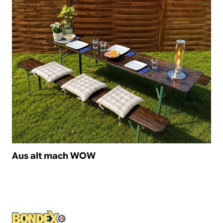
/de-de/bierzeltgarnitur-aufbereiten-boots-und-
yachtlack
Aus alt mach WOW