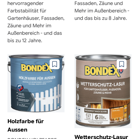
hervorragender
Fassaden, Zäune und
Farbstabilität für
Mehr im Außenbereich -
Gartenhäuser, Fassaden,
und das bis zu 8 Jahre.
Zäune und Mehr im
Außenbereich - und das
bis zu 12 Jahre.
Zu
Zu
wunschzettel
wunschze
hinzufügen
hinzufüg
Holzfarbe für
Aussen
Wetterschutz-Lasur