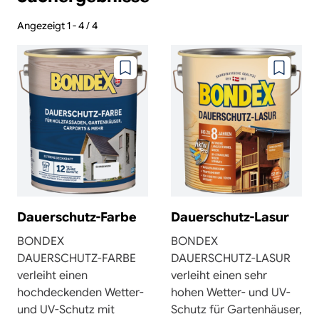
Angezeigt 1 - 4 / 4
Zu
Zu
wunschzettel
wunschze
hinzufügen
hinzufüg
Dauerschutz-Farbe
Dauerschutz-Lasur
BONDEX
BONDEX
DAUERSCHUTZ-FARBE
DAUERSCHUTZ-LASUR
verleiht einen
verleiht einen sehr
hochdeckenden Wetter-
hohen Wetter- und UV-
und UV-Schutz mit
Schutz für Gartenhäuser,