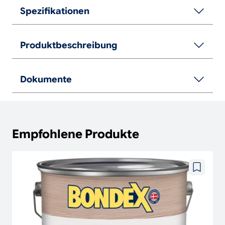
Spezifikationen
Produktbeschreibung
Dokumente
Empfohlene Produkte
Zu
wunschze
hinzufüg