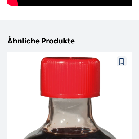
Ähnliche Produkte
Zu
wunschze
hinzufüg