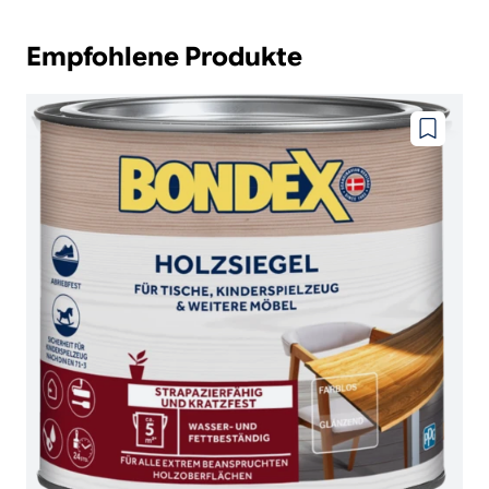
Empfohlene Produkte
Zu
wunschze
hinzufüg