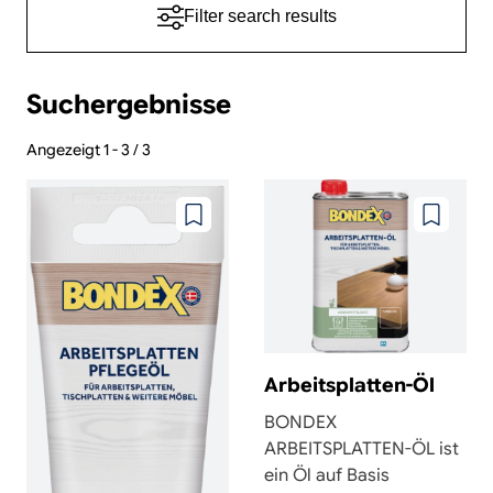
Filter search results
search
results
Suchergebnisse
Angezeigt 1 - 3 / 3
Zu
Zu
wunschzettel
wunschze
hinzufügen
hinzufüg
Arbeitsplatten-Öl
BONDEX
ARBEITSPLATTEN-ÖL ist
ein Öl auf Basis