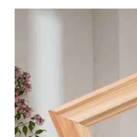
/de-de/holzmoebeln-einen-shabby-chic-und-vin