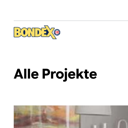
Direkt
zum
Inhalt
Alle Projekte
/de-de/alte-moebel-streichen-und-wie-neu-aus