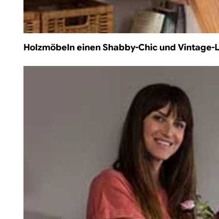
Holzmöbeln einen Shabby-Chic und Vintage-L
/de-de/holz-kommoden-richtig-aufbereiten-und