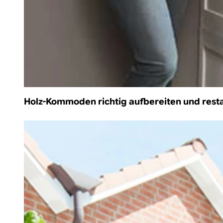
Holz-Kommoden richtig aufbereiten und rest
/de-de/einen-holzzaun-richtig-und-schuetzend-