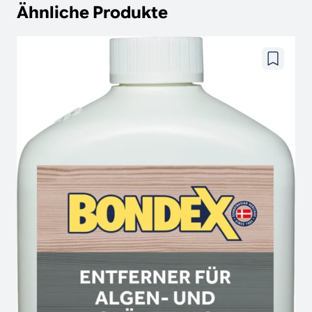
Ähnliche Produkte
Zu
wunschze
hinzufüg