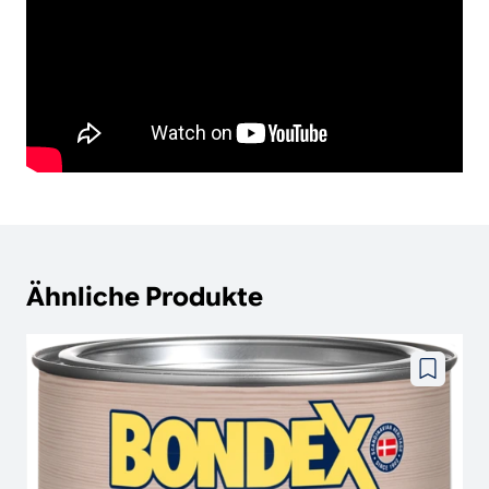
Ähnliche Produkte
Zu
wunschze
hinzufüg