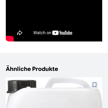
Ähnliche Produkte
Zu
wunschze
hinzufüg