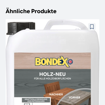
Ähnliche Produkte
Zu
wunschze
hinzufüg