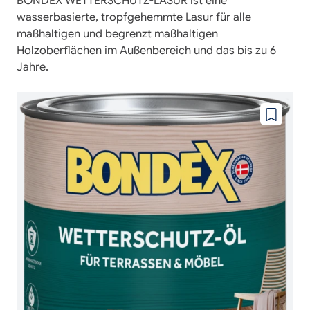
BONDEX WETTERSCHUTZ-LASUR ist eine
wasserbasierte, tropfgehemmte Lasur für alle
maßhaltigen und begrenzt maßhaltigen
Holzoberflächen im Außenbereich und das bis zu 6
Jahre.
Zu
wunschze
hinzufüg