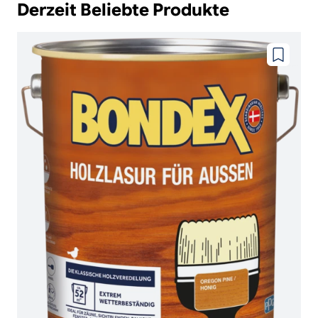
Derzeit Beliebte Produkte
Zu
wunschze
hinzufüg