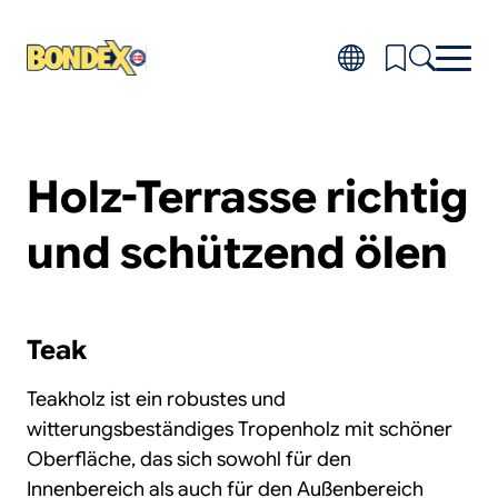
Direkt
zum
Inhalt
Produkte
Toggl
Holz-Terrasse richtig
subm
Produktfinder
for
Projekte
Produ
und schützend ölen
Toggl
subm
Fragen & Antworten
for
Über Bondex
Projek
Toggl
subm
Händler
for
Teak
Über
Bond
Teakholz ist ein robustes und
witterungsbeständiges Tropenholz mit schöner
Oberfläche, das sich sowohl für den
Innenbereich als auch für den Außenbereich