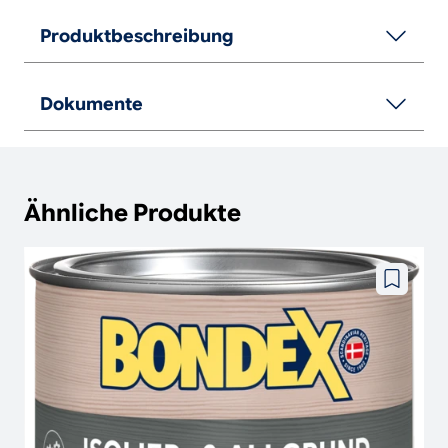
Produktbeschreibung
Dokumente
Ähnliche Produkte
Zu
wunschze
hinzufüg