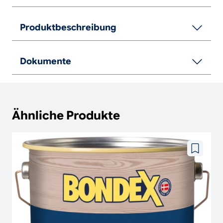
Produktbeschreibung
Dokumente
Ähnliche Produkte
Zu
wunschze
hinzufüg