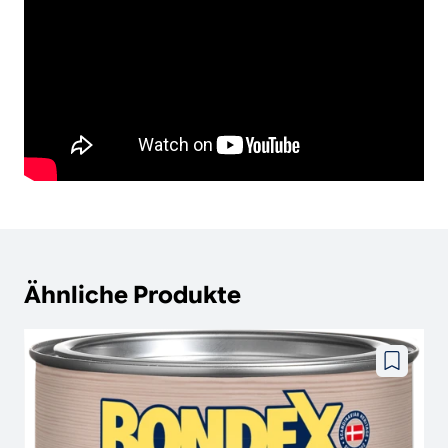
Ähnliche Produkte
Zu
wunschze
hinzufüg