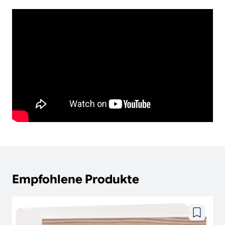
Empfohlene Produkte
Zu
wunschze