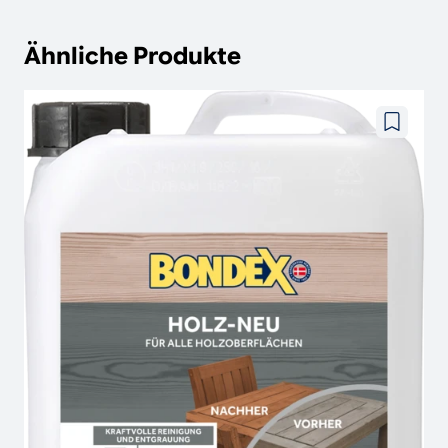
Ähnliche Produkte
Zu
wunschze
hinzufüg