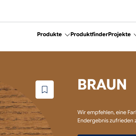
Produkte
Produktfinder
Projekte
Toggle
submenu
for
Produkte
BRAUN
Zu
wunschzettel
hinzufügen
Wir empfehlen, eine Fa
Endergebnis zufrieden z