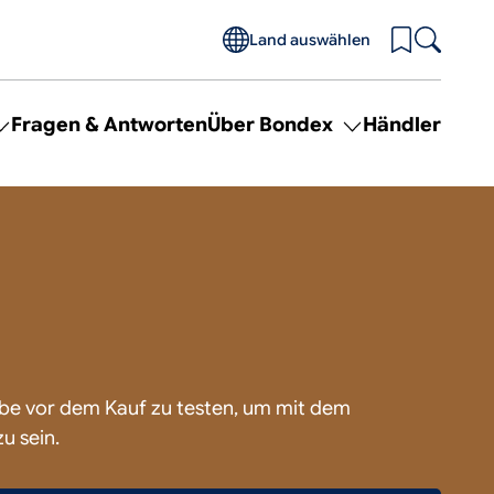
Land auswählen
Fragen & Antworten
Über Bondex
Händler
Toggle
Toggle
submenu
submenu
for
for
Projekte
Über
Bondex
rbe vor dem Kauf zu testen, um mit dem
u sein.