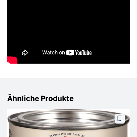
Ähnliche Produkte
Zu
wunschze
hinzufüg