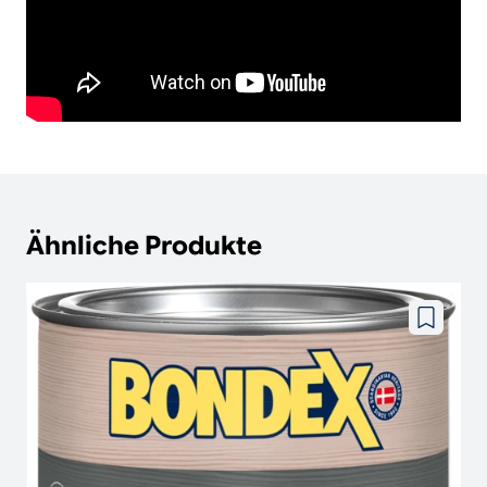
Ähnliche Produkte
Zu
wunschze
hinzufüg